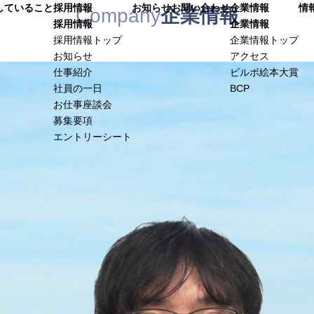
していること
採用情報
お知らせ
お問い合わせ
企業情報
情
Company
企業情報
採用情報
企業情報
採用情報トップ
企業情報トップ
お知らせ
アクセス
仕事紹介
ビルボ絵本大賞
社員の一日
BCP
お仕事座談会
募集要項
エントリーシート