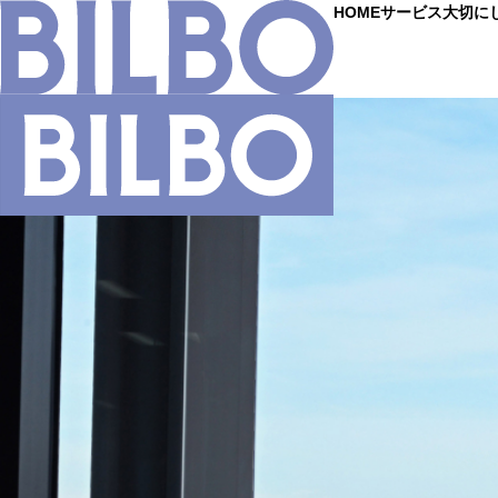
コ
HOME
サービス
大切に
ン
テ
ン
ツ
へ
ス
キ
ッ
プ