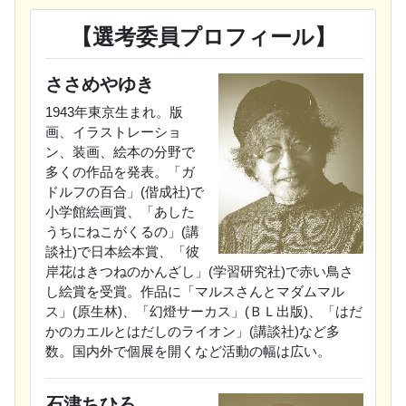
【選考委員プロフィール】
ささめやゆき
1943年東京生まれ。版
画、イラストレーショ
ン、装画、絵本の分野で
多くの作品を発表。「ガ
ドルフの百合」(偕成社)で
小学館絵画賞、「あした
うちにねこがくるの」(講
談社)で日本絵本賞、「彼
岸花はきつねのかんざし」(学習研究社)で赤い鳥さ
し絵賞を受賞。作品に「マルスさんとマダムマル
ス」(原生林)、「幻燈サーカス」(ＢＬ出版)、「はだ
かのカエルとはだしのライオン」(講談社)など多
数。国内外で個展を開くなど活動の幅は広い。
石津ちひろ