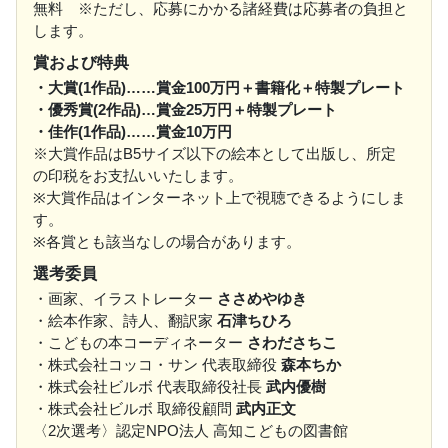
無料 ※ただし、応募にかかる諸経費は応募者の負担と
します。
賞および特典
・大賞(1作品)……賞金100万円＋書籍化＋特製プレート
・優秀賞(2作品)…賞金25万円＋特製プレート
・佳作(1作品)……賞金10万円
※大賞作品はB5サイズ以下の絵本として出版し、所定
の印税をお支払いいたします。
※大賞作品はインターネット上で視聴できるようにしま
す。
※各賞とも該当なしの場合があります。
選考委員
・画家、イラストレーター
ささめやゆき
・絵本作家、詩人、翻訳家
石津ちひろ
・こどもの本コーディネーター
さわださちこ
・株式会社コッコ・サン 代表取締役
森本ちか
・株式会社ビルボ 代表取締役社長
武内優樹
・株式会社ビルボ 取締役顧問
武内正文
〈2次選考〉認定NPO法人 高知こどもの図書館