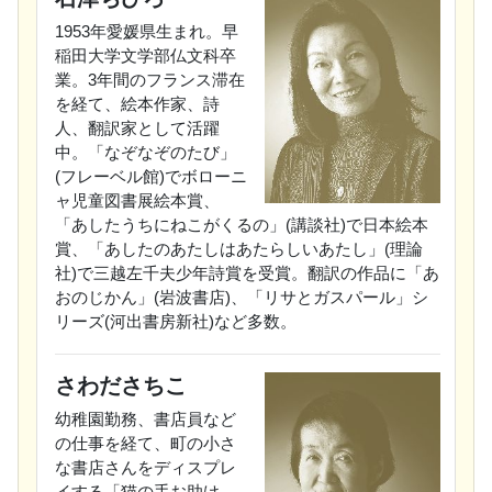
1953年愛媛県生まれ。早
稲田大学文学部仏文科卒
業。3年間のフランス滞在
を経て、絵本作家、詩
人、翻訳家として活躍
中。「なぞなぞのたび」
(フレーベル館)でボローニ
ャ児童図書展絵本賞、
「あしたうちにねこがくるの」(講談社)で日本絵本
賞、「あしたのあたしはあたらしいあたし」(理論
社)で三越左千夫少年詩賞を受賞。翻訳の作品に「あ
おのじかん」(岩波書店)、「リサとガスパール」シ
リーズ(河出書房新社)など多数。
さわださちこ
幼稚園勤務、書店員など
の仕事を経て、町の小さ
な書店さんをディスプレ
イする「猫の手お助け