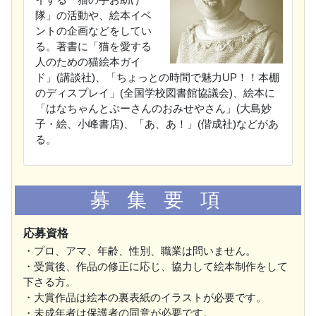
隊」の活動や、絵本イベ
ントの企画などをしてい
る。著書に「猫を愛する
人のための猫絵本ガイ
ド」(講談社)、「ちょっとの時間で魅力UP！！本棚
のディスプレイ」(全国学校図書館協議会)、絵本に
「はなちゃんとぷーさんのおみせやさん」(大島妙
子・絵、小峰書店)、「あ、あ！」(偕成社)などがあ
る。
募 集 要 項
応募資格
・プロ、アマ、年齢、性別、職業は問いません。
・受賞後、作品の修正に応じ、協力して絵本制作をして
下さる方。
・大賞作品は絵本の裏表紙のイラストが必要です。
・未成年者は保護者の同意が必要です。